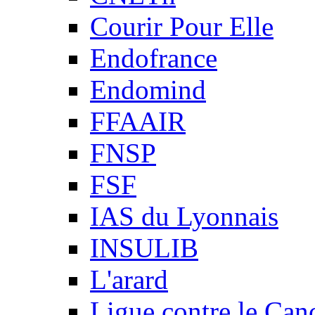
Courir Pour Elle
Endofrance
Endomind
FFAAIR
FNSP
FSF
IAS du Lyonnais
INSULIB
L'arard
Ligue contre le Can