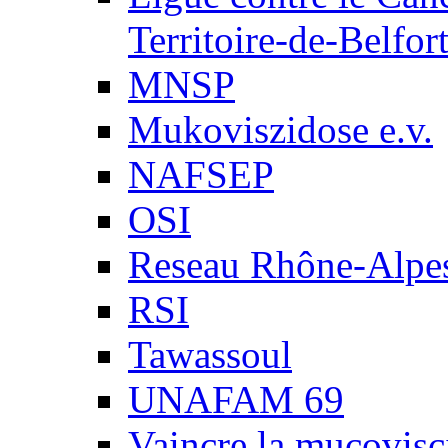
Territoire-de-Belfor
MNSP
Mukoviszidose e.v.
NAFSEP
OSI
Reseau Rhône-Alpe
RSI
Tawassoul
UNAFAM 69
Vaincre la mucovisc