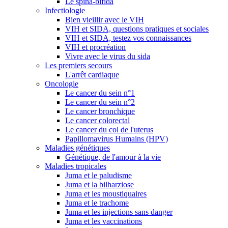
Le spina-bifida
Infectiologie
Bien vieillir avec le VIH
VIH et SIDA, questions pratiques et sociales
VIH et SIDA, testez vos connaissances
VIH et procréation
Vivre avec le virus du sida
Les premiers secours
L'arrêt cardiaque
Oncologie
Le cancer du sein n°1
Le cancer du sein n°2
Le cancer bronchique
Le cancer colorectal
Le cancer du col de l'uterus
Papillomavirus Humains (HPV)
Maladies génétiques
Génétique, de l'amour à la vie
Maladies tropicales
Juma et le paludisme
Juma et la bilharziose
Juma et les moustiquaires
Juma et le trachome
Juma et les injections sans danger
Juma et les vaccinations