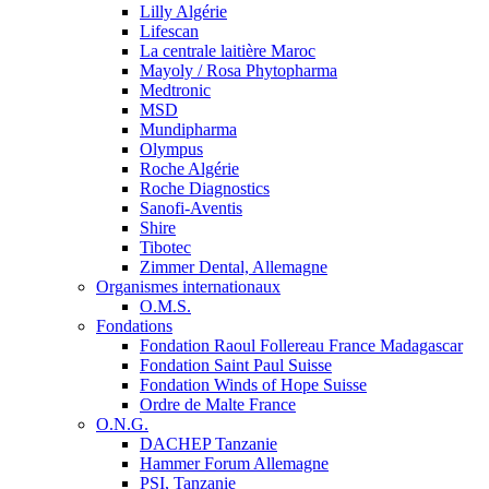
Lilly Algérie
Lifescan
La centrale laitière Maroc
Mayoly / Rosa Phytopharma
Medtronic
MSD
Mundipharma
Olympus
Roche Algérie
Roche Diagnostics
Sanofi-Aventis
Shire
Tibotec
Zimmer Dental, Allemagne
Organismes internationaux
O.M.S.
Fondations
Fondation Raoul Follereau France Madagascar
Fondation Saint Paul Suisse
Fondation Winds of Hope Suisse
Ordre de Malte France
O.N.G.
DACHEP Tanzanie
Hammer Forum Allemagne
PSI, Tanzanie