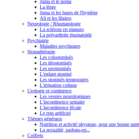
Juma et le noma
La lèpre
Juma et les bases de l'hygiène
Ali et les filaires
Neurologie / Rhumatologie
La sclérose en plaques
La polyarthrite rhumatoïde
Psychiatrie
Maladies psychiques
Stomathérapie
Les colostomisés
Les iléostomisés
Les urostomisés
L'enfant stomisé
Les stomisés temporaires
L'irrigation colique
Urologie et continence
Les vessies neurologiques
L'incontinence urinaire
L'incontinence fécale
Le rein artificiel
Thèmes généraux
Nutrition et activité physique, pour une bonne sant
La sexualité, parlons-en...
Coffrets