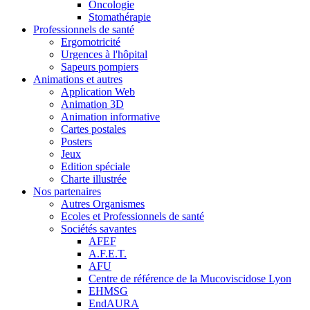
Oncologie
Stomathérapie
Professionnels de santé
Ergomotricité
Urgences à l'hôpital
Sapeurs pompiers
Animations et autres
Application Web
Animation 3D
Animation informative
Cartes postales
Posters
Jeux
Edition spéciale
Charte illustrée
Nos partenaires
Autres Organismes
Ecoles et Professionnels de santé
Sociétés savantes
AFEF
A.F.E.T.
AFU
Centre de référence de la Mucoviscidose Lyon
EHMSG
EndAURA