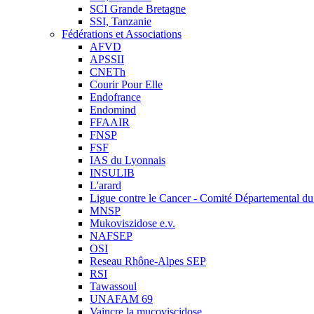
SCI Grande Bretagne
SSI, Tanzanie
Fédérations et Associations
AFVD
APSSII
CNETh
Courir Pour Elle
Endofrance
Endomind
FFAAIR
FNSP
FSF
IAS du Lyonnais
INSULIB
L'arard
Ligue contre le Cancer - Comité Départemental du 
MNSP
Mukoviszidose e.v.
NAFSEP
OSI
Reseau Rhône-Alpes SEP
RSI
Tawassoul
UNAFAM 69
Vaincre la mucoviscidose