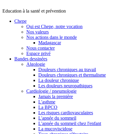
Education à la santé et prévention
Chepe
Qui est Chepe, notre vocation
Nos valeurs
Nos actions dans le monde
Madagascar
Nous contacter
Espace privé
Bandes dessinées
Algologie
Douleurs chroniques au travail
Douleurs chroniques et thermalisme
La douleur chronique
Les douleurs neuropathiques
Cardiologie / pneumologie
Jamais la première
L'asthme
La BPCO
Les risques cardiovasculaires
L'apnée du sommeil
L'apnée du sommeil chez l'enfant
La mucoviscidose