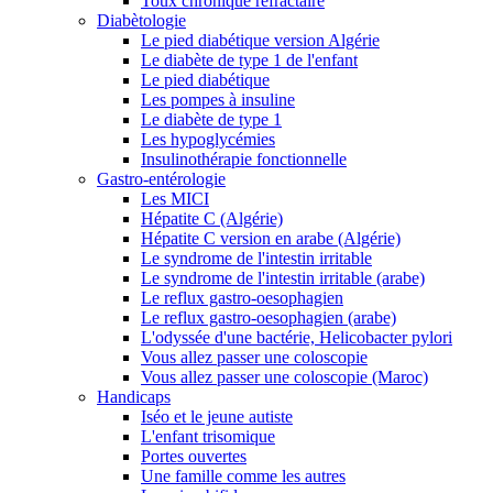
Toux chronique réfractaire
Diabètologie
Le pied diabétique version Algérie
Le diabète de type 1 de l'enfant
Le pied diabétique
Les pompes à insuline
Le diabète de type 1
Les hypoglycémies
Insulinothérapie fonctionnelle
Gastro-entérologie
Les MICI
Hépatite C (Algérie)
Hépatite C version en arabe (Algérie)
Le syndrome de l'intestin irritable
Le syndrome de l'intestin irritable (arabe)
Le reflux gastro-oesophagien
Le reflux gastro-oesophagien (arabe)
L'odyssée d'une bactérie, Helicobacter pylori
Vous allez passer une coloscopie
Vous allez passer une coloscopie (Maroc)
Handicaps
Iséo et le jeune autiste
L'enfant trisomique
Portes ouvertes
Une famille comme les autres