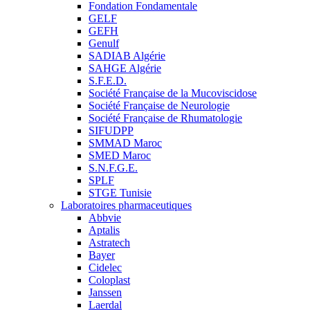
Fondation Fondamentale
GELF
GEFH
Genulf
SADIAB Algérie
SAHGE Algérie
S.F.E.D.
Société Française de la Mucoviscidose
Société Française de Neurologie
Société Française de Rhumatologie
SIFUDPP
SMMAD Maroc
SMED Maroc
S.N.F.G.E.
SPLF
STGE Tunisie
Laboratoires pharmaceutiques
Abbvie
Aptalis
Astratech
Bayer
Cidelec
Coloplast
Janssen
Laerdal