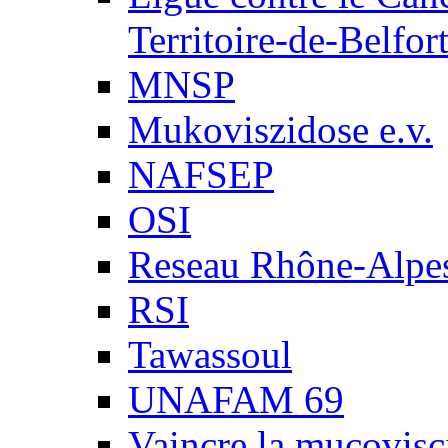
Territoire-de-Belfor
MNSP
Mukoviszidose e.v.
NAFSEP
OSI
Reseau Rhône-Alpe
RSI
Tawassoul
UNAFAM 69
Vaincre la mucovisc