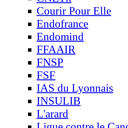
Courir Pour Elle
Endofrance
Endomind
FFAAIR
FNSP
FSF
IAS du Lyonnais
INSULIB
L'arard
Ligue contre le Can