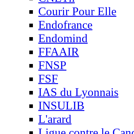
Courir Pour Elle
Endofrance
Endomind
FFAAIR
FNSP
FSF
IAS du Lyonnais
INSULIB
L'arard
Ligue contre le Can