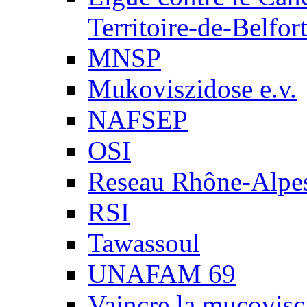
Territoire-de-Belfor
MNSP
Mukoviszidose e.v.
NAFSEP
OSI
Reseau Rhône-Alpe
RSI
Tawassoul
UNAFAM 69
Vaincre la mucovisc