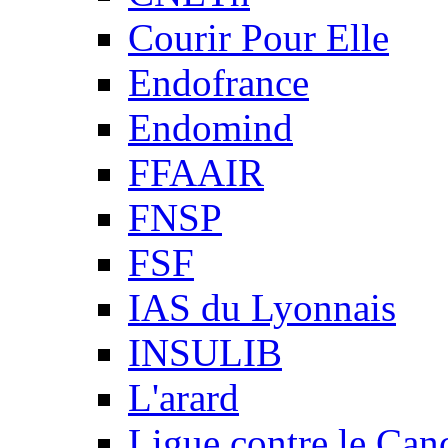
Courir Pour Elle
Endofrance
Endomind
FFAAIR
FNSP
FSF
IAS du Lyonnais
INSULIB
L'arard
Ligue contre le Can