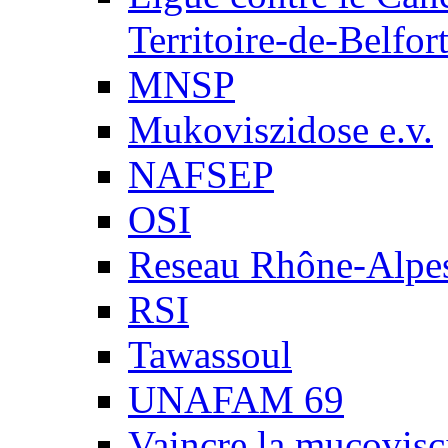
Territoire-de-Belfor
MNSP
Mukoviszidose e.v.
NAFSEP
OSI
Reseau Rhône-Alpe
RSI
Tawassoul
UNAFAM 69
Vaincre la mucovisc