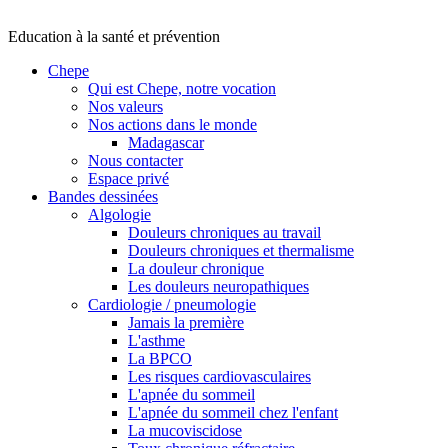
Education à la santé et prévention
Chepe
Qui est Chepe, notre vocation
Nos valeurs
Nos actions dans le monde
Madagascar
Nous contacter
Espace privé
Bandes dessinées
Algologie
Douleurs chroniques au travail
Douleurs chroniques et thermalisme
La douleur chronique
Les douleurs neuropathiques
Cardiologie / pneumologie
Jamais la première
L'asthme
La BPCO
Les risques cardiovasculaires
L'apnée du sommeil
L'apnée du sommeil chez l'enfant
La mucoviscidose