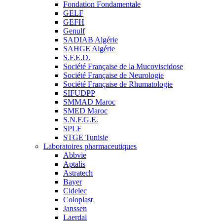
Fondation Fondamentale
GELF
GEFH
Genulf
SADIAB Algérie
SAHGE Algérie
S.F.E.D.
Société Française de la Mucoviscidose
Société Française de Neurologie
Société Française de Rhumatologie
SIFUDPP
SMMAD Maroc
SMED Maroc
S.N.F.G.E.
SPLF
STGE Tunisie
Laboratoires pharmaceutiques
Abbvie
Aptalis
Astratech
Bayer
Cidelec
Coloplast
Janssen
Laerdal