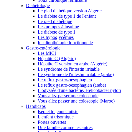
Toux chronique réfractaire
Diabètologie
Le pied diabétique version Algérie
Le diabète de type 1 de l'enfant
Le pied diabétique
Les pompes à insuline
Le diabète de type 1
Les hypoglycémies
Insulinothérapie fonctionnelle
Gastro-entérologie
Les MICI
Hépatite C (Algérie)
Hépatite C version en arabe (Algérie)
Le syndrome de l'intestin irritable
Le syndrome de l'intestin irritable (arabe)
Le reflux gastro-oesophagien
Le reflux gastro-oesophagien (arabe)
L'odyssée d'une bactérie, Helicobacter pylori
Vous allez passer une coloscopie
Vous allez passer une coloscopie (Maroc)
Handicaps
Iséo et le jeune autiste
L'enfant trisomique
Portes ouvertes
Une famille comme les autres