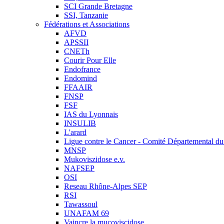
SCI Grande Bretagne
SSI, Tanzanie
Fédérations et Associations
AFVD
APSSII
CNETh
Courir Pour Elle
Endofrance
Endomind
FFAAIR
FNSP
FSF
IAS du Lyonnais
INSULIB
L'arard
Ligue contre le Cancer - Comité Départemental du 
MNSP
Mukoviszidose e.v.
NAFSEP
OSI
Reseau Rhône-Alpes SEP
RSI
Tawassoul
UNAFAM 69
Vaincre la mucoviscidose