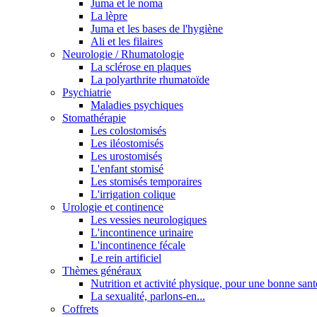
Juma et le noma
La lèpre
Juma et les bases de l'hygiène
Ali et les filaires
Neurologie / Rhumatologie
La sclérose en plaques
La polyarthrite rhumatoïde
Psychiatrie
Maladies psychiques
Stomathérapie
Les colostomisés
Les iléostomisés
Les urostomisés
L'enfant stomisé
Les stomisés temporaires
L'irrigation colique
Urologie et continence
Les vessies neurologiques
L'incontinence urinaire
L'incontinence fécale
Le rein artificiel
Thèmes généraux
Nutrition et activité physique, pour une bonne sant
La sexualité, parlons-en...
Coffrets