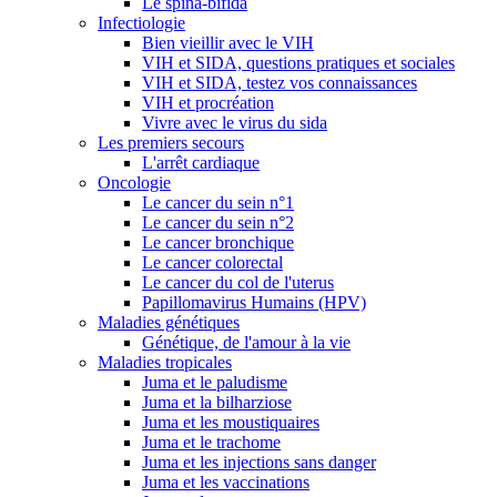
Le spina-bifida
Infectiologie
Bien vieillir avec le VIH
VIH et SIDA, questions pratiques et sociales
VIH et SIDA, testez vos connaissances
VIH et procréation
Vivre avec le virus du sida
Les premiers secours
L'arrêt cardiaque
Oncologie
Le cancer du sein n°1
Le cancer du sein n°2
Le cancer bronchique
Le cancer colorectal
Le cancer du col de l'uterus
Papillomavirus Humains (HPV)
Maladies génétiques
Génétique, de l'amour à la vie
Maladies tropicales
Juma et le paludisme
Juma et la bilharziose
Juma et les moustiquaires
Juma et le trachome
Juma et les injections sans danger
Juma et les vaccinations