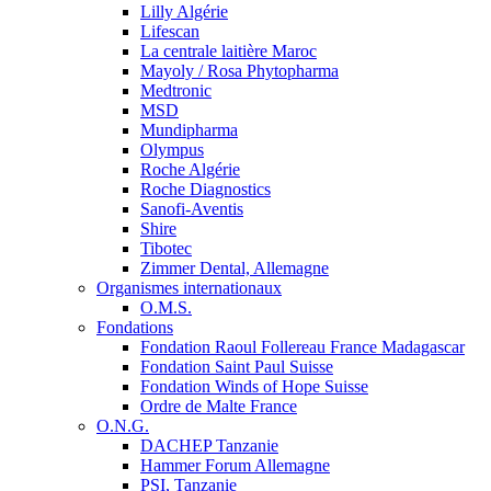
Lilly Algérie
Lifescan
La centrale laitière Maroc
Mayoly / Rosa Phytopharma
Medtronic
MSD
Mundipharma
Olympus
Roche Algérie
Roche Diagnostics
Sanofi-Aventis
Shire
Tibotec
Zimmer Dental, Allemagne
Organismes internationaux
O.M.S.
Fondations
Fondation Raoul Follereau France Madagascar
Fondation Saint Paul Suisse
Fondation Winds of Hope Suisse
Ordre de Malte France
O.N.G.
DACHEP Tanzanie
Hammer Forum Allemagne
PSI, Tanzanie