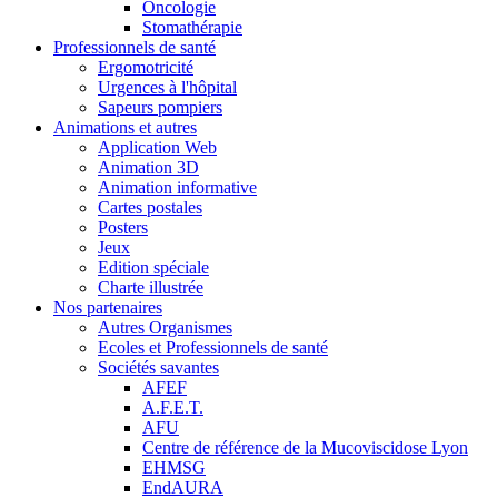
Oncologie
Stomathérapie
Professionnels de santé
Ergomotricité
Urgences à l'hôpital
Sapeurs pompiers
Animations et autres
Application Web
Animation 3D
Animation informative
Cartes postales
Posters
Jeux
Edition spéciale
Charte illustrée
Nos partenaires
Autres Organismes
Ecoles et Professionnels de santé
Sociétés savantes
AFEF
A.F.E.T.
AFU
Centre de référence de la Mucoviscidose Lyon
EHMSG
EndAURA