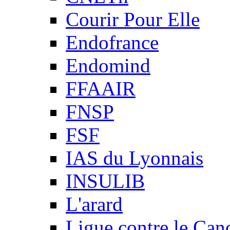
Courir Pour Elle
Endofrance
Endomind
FFAAIR
FNSP
FSF
IAS du Lyonnais
INSULIB
L'arard
Ligue contre le Can