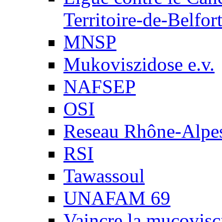
Territoire-de-Belfor
MNSP
Mukoviszidose e.v.
NAFSEP
OSI
Reseau Rhône-Alpe
RSI
Tawassoul
UNAFAM 69
Vaincre la mucovisc