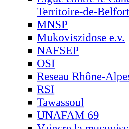
Territoire-de-Belfor
MNSP
Mukoviszidose e.v.
NAFSEP
OSI
Reseau Rhône-Alpe
RSI
Tawassoul
UNAFAM 69
Vaincre la mucovisc