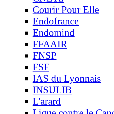
Courir Pour Elle
Endofrance
Endomind
FFAAIR
FNSP
FSF
IAS du Lyonnais
INSULIB
L'arard
Ligue contre le Can