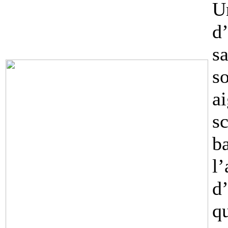
U
d
s
s
a
s
b
l
d
q