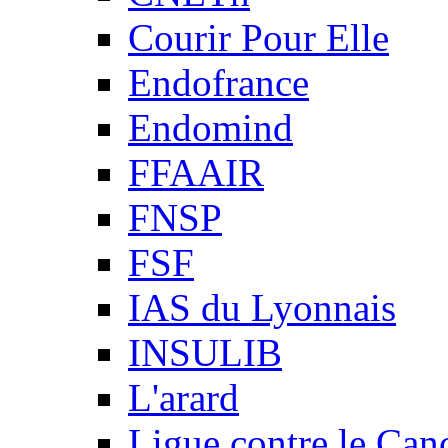
Courir Pour Elle
Endofrance
Endomind
FFAAIR
FNSP
FSF
IAS du Lyonnais
INSULIB
L'arard
Ligue contre le Can