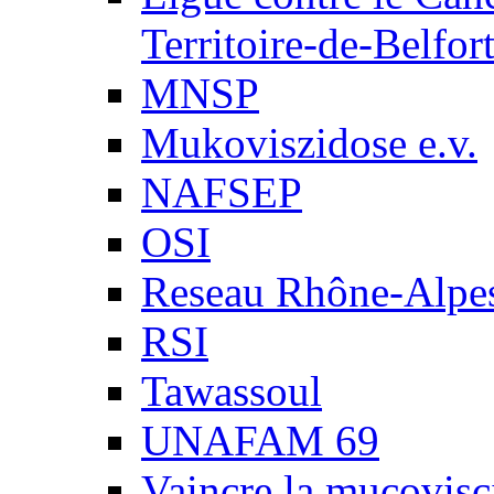
Territoire-de-Belfor
MNSP
Mukoviszidose e.v.
NAFSEP
OSI
Reseau Rhône-Alpe
RSI
Tawassoul
UNAFAM 69
Vaincre la mucovisc