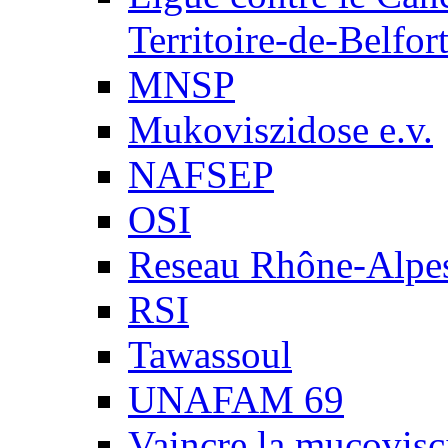
Territoire-de-Belfor
MNSP
Mukoviszidose e.v.
NAFSEP
OSI
Reseau Rhône-Alpe
RSI
Tawassoul
UNAFAM 69
Vaincre la mucovisc