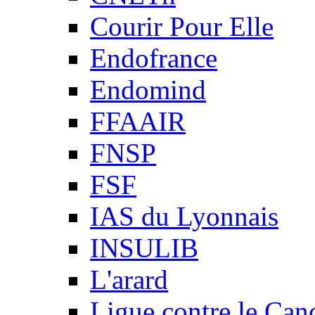
Courir Pour Elle
Endofrance
Endomind
FFAAIR
FNSP
FSF
IAS du Lyonnais
INSULIB
L'arard
Ligue contre le Can