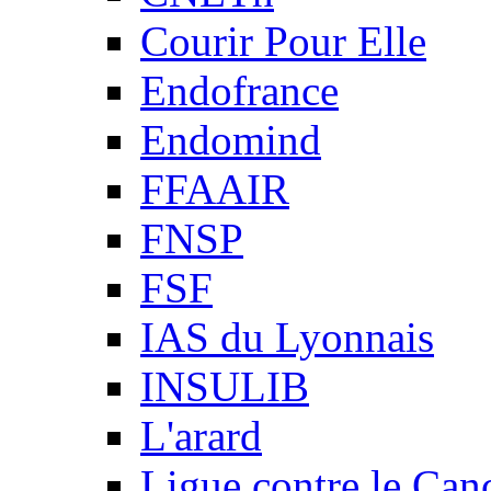
Courir Pour Elle
Endofrance
Endomind
FFAAIR
FNSP
FSF
IAS du Lyonnais
INSULIB
L'arard
Ligue contre le Can