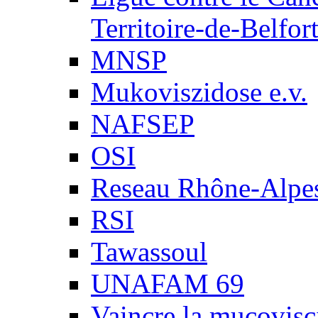
Territoire-de-Belfor
MNSP
Mukoviszidose e.v.
NAFSEP
OSI
Reseau Rhône-Alpe
RSI
Tawassoul
UNAFAM 69
Vaincre la mucovisc