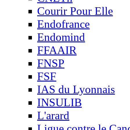
Courir Pour Elle
Endofrance
Endomind
FFAAIR
FNSP
FSF
IAS du Lyonnais
INSULIB
L'arard
Ligue contre le Can