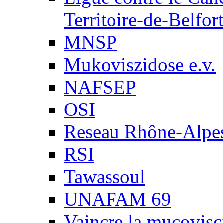
Territoire-de-Belfor
MNSP
Mukoviszidose e.v.
NAFSEP
OSI
Reseau Rhône-Alpe
RSI
Tawassoul
UNAFAM 69
Vaincre la mucovisc