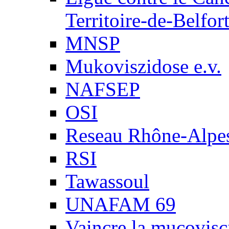
Territoire-de-Belfor
MNSP
Mukoviszidose e.v.
NAFSEP
OSI
Reseau Rhône-Alpe
RSI
Tawassoul
UNAFAM 69
Vaincre la mucovisc