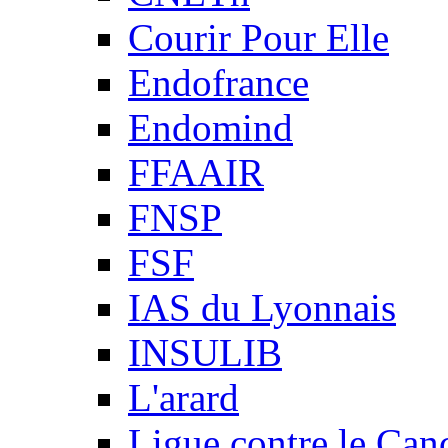
Courir Pour Elle
Endofrance
Endomind
FFAAIR
FNSP
FSF
IAS du Lyonnais
INSULIB
L'arard
Ligue contre le Can