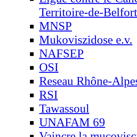
Territoire-de-Belfor
MNSP
Mukoviszidose e.v.
NAFSEP
OSI
Reseau Rhône-Alpe
RSI
Tawassoul
UNAFAM 69
Vaincre la mucovisc