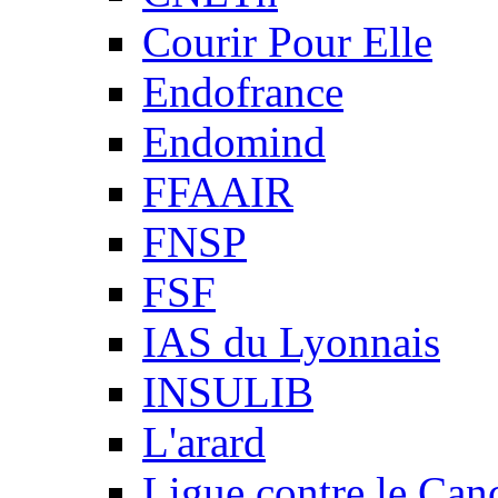
Courir Pour Elle
Endofrance
Endomind
FFAAIR
FNSP
FSF
IAS du Lyonnais
INSULIB
L'arard
Ligue contre le Can